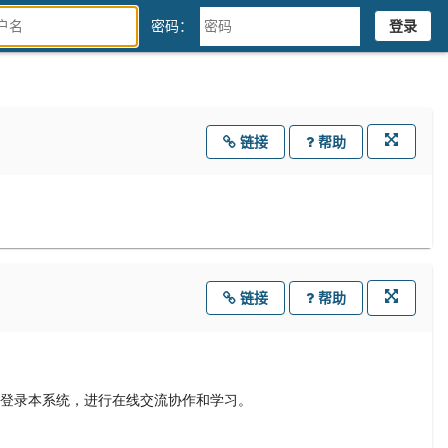
密码：
链接
帮助
在
新
窗
口
打
开
链接
帮助
在
新
窗
口
打
开