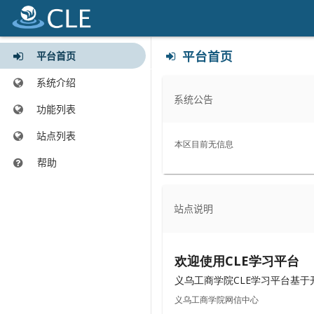
内
工
平台首页
平台首页
容
具
从
从
系统介绍
这
此
系统公告
里
处
功能列表
开
开
始
始
站点列表
帮助
在
新
窗
站点说明
口
打
开